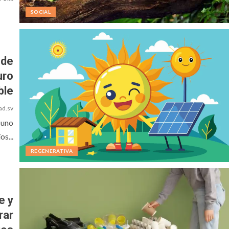
SOCIAL
 de
uro
ble
ad.sv
 uno
os...
REGENERATIVA
e y
rar