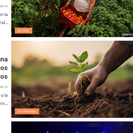
ad.sv
n la
al...
SOCIAL
una
los
los
ad.sv
y la
s...
ECONOMÍA