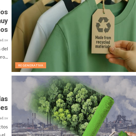
dos
muy
tos
ad.sv
 del
o...
REGENERATIVA
las
les
ad.sv
ctos
l...