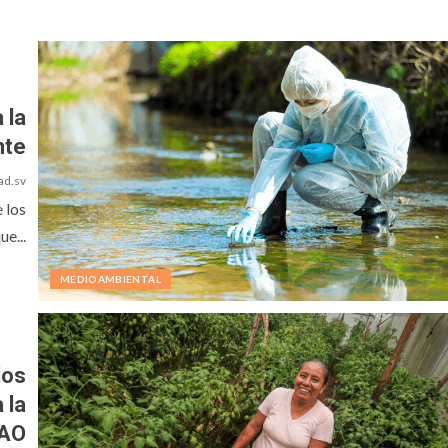
 la
nte
ad.sv
 los
e...
MEDIOAMBIENTAL
los
 la
AO