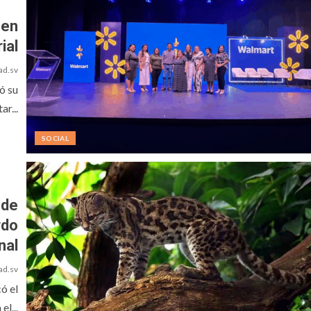
 en
ial
ad.sv
ó su
ar...
SOCIAL
 de
rdo
nal
ad.sv
ó el
l...