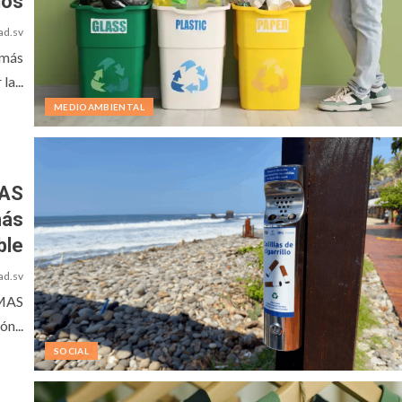
uos
ad.sv
 más
la...
MEDIOAMBIENTAL
MAS
más
ble
ad.sv
EMAS
n...
SOCIAL