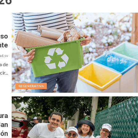
026
aso
nte
ad.sv
a de
r...
REGENERATIVA
ura
San
ón