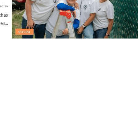
ad.sv
chas
n...
SOCIAL