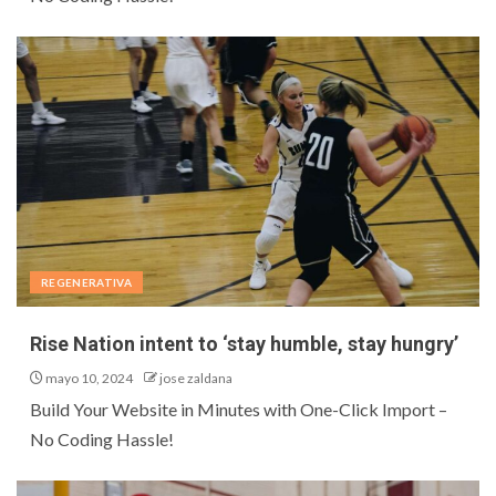
REGENERATIVA
Rise Nation intent to ‘stay humble, stay hungry’
mayo 10, 2024
jose zaldana
Build Your Website in Minutes with One-Click Import –
No Coding Hassle!