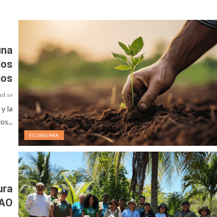
una
los
los
ad.sv
y la
s...
ECONOMÍA
ura
FAO