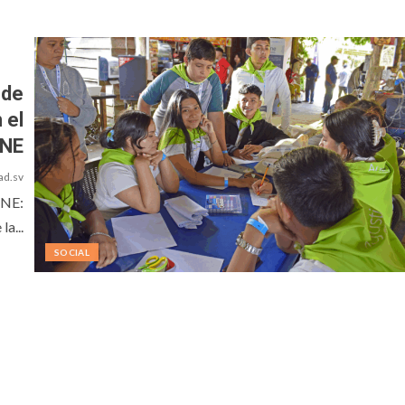
 de
 el
INE
ad.sv
INE:
a...
SOCIAL