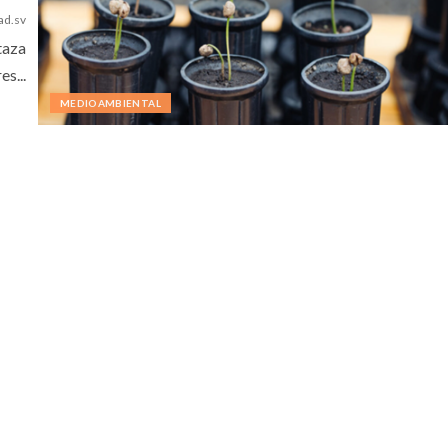
ad.sv
taza
s...
MEDIOAMBIENTAL