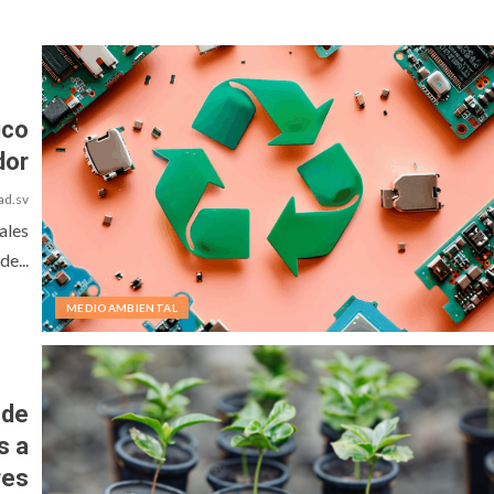
ico
dor
ad.sv
ales
de...
MEDIOAMBIENTAL
 de
s a
res