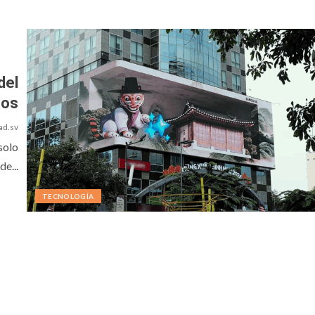
del
cos
ad.sv
solo
de...
TECNOLOGÍA