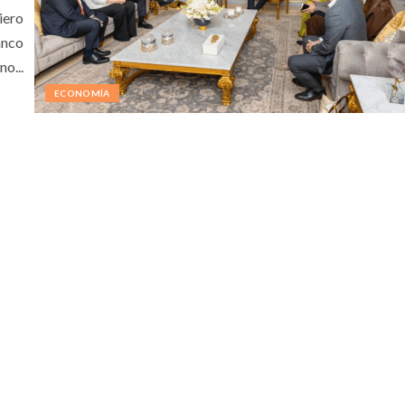
iero
anco
o...
ECONOMÍA