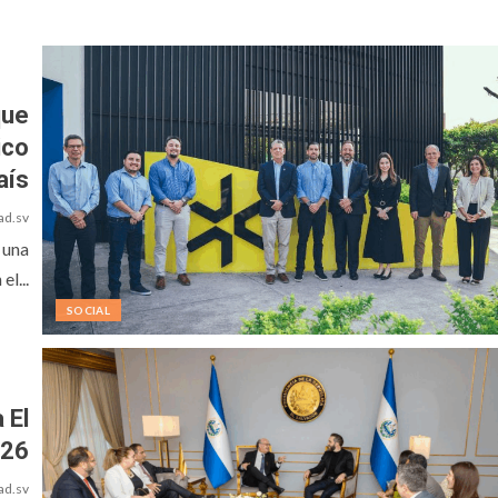
que
ico
aís
ad.sv
 una
el...
SOCIAL
 El
026
ad.sv