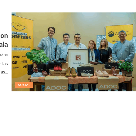
con
ala
ad.sv
 las
s...
SOCIAL