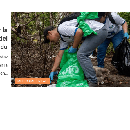
 la
del
ado
ad.sv
n la
n...
MEDIOAMBIENTAL