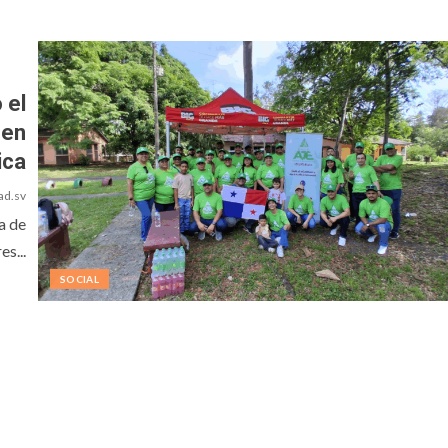
 el
 en
ica
ad.sv
a de
s...
SOCIAL