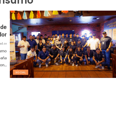
onsumo
 de
dor
ad.sv
sumo
paña
n...
SOCIAL