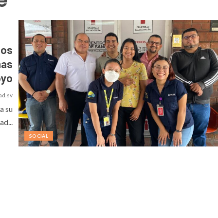
e
ños
nas
oyo
ad.sv
a su
d...
SOCIAL