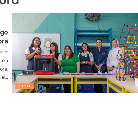
ora
ngo
ora
ad.sv
anza
ora,
el...
SOCIAL