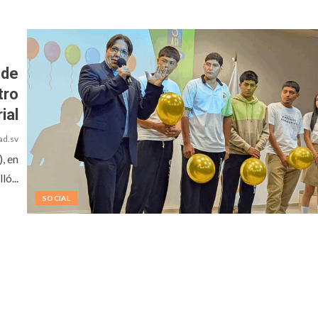
 de
tro
ial
ad.sv
, en
ó...
SOCIAL