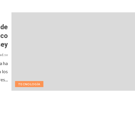
 de
ico
sey
ad.sv
a ha
 los
es...
TECNOLOGÍA