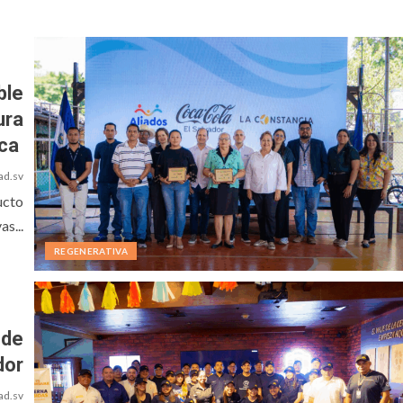
ble
ura
ica
ad.sv
ucto
as...
REGENERATIVA
 de
dor
ad.sv