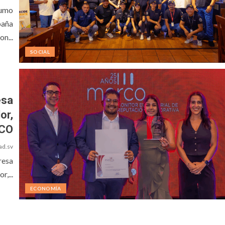
sumo
paña
n...
SOCIAL
esa
or,
RCO
ad.sv
resa
,...
ECONOMÍA