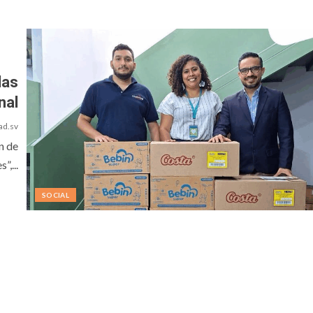
las
nal
ad.sv
n de
”,...
SOCIAL