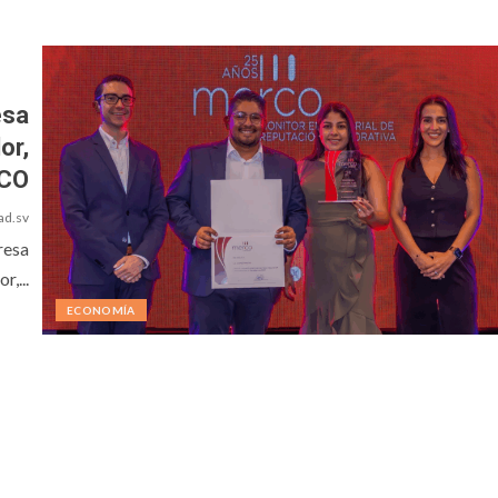
esa
or,
RCO
ad.sv
resa
,...
ECONOMÍA