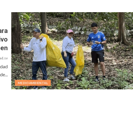
ara
ivo
hen
ad.sv
idad
de...
MEDIOAMBIENTAL