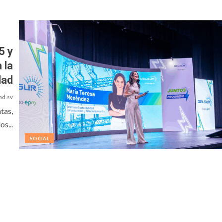
5 y
 la
dad
ad.sv
tas,
s...
SOCIAL