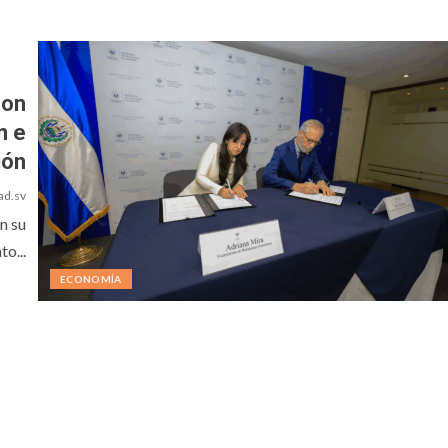
con
n e
ión
ad.sv
n su
o...
ECONOMÍA