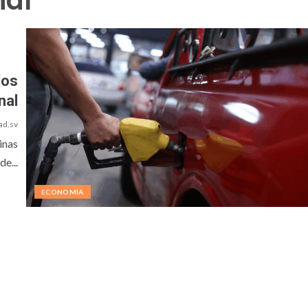
nal
los
nal
ad.sv
inas
e...
ECONOMÍA