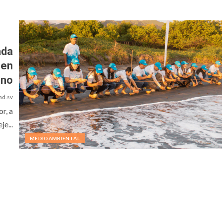
ada
 en
ino
ad.sv
r, a
je...
MEDIOAMBIENTAL