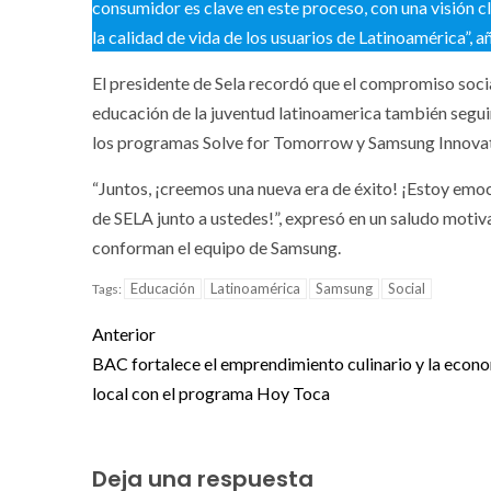
consumidor es clave en este proceso, con una visión c
la calidad de vida de los usuarios de Latinoamérica”, a
El presidente de Sela recordó que el compromiso socia
educación de la juventud latinoamerica también segui
los programas Solve for Tomorrow y Samsung Innovati
“Juntos, ¡creemos una nueva era de éxito! ¡Estoy em
de SELA junto a ustedes!”, expresó en un saludo moti
conforman el equipo de Samsung.
Educación
Latinoamérica
Samsung
Social
Tags:
Anterior
BAC fortalece el emprendimiento culinario y la econ
local con el programa Hoy Toca
Deja una respuesta