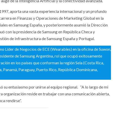
auge de la Inteligencia Artificial y la conectividad avanzada.
1997, aporta una vasta experiencia internacional y un profundo
carrera en Finanzas y Operaciones de Marketing Global en la
ciales en Samsung España, y posteriormente asumió la Dirección
ó con la presidencia de Samsung en República Checa y
stión de Infraestructura de Samsung España y Portugal.
o Líder de Negocios de ECE (Wearables) en la oficina de Suwon,
esidente de Samsung Argentina, rol que ocupó exitosamente
ración en los países que conforman la región Sela (Costa Rica,
a, Panamá, Paraguay, Puerto Rico, República Dominicana,
 su entusiasmo por unirse al equipo regional. “A lo largo de mi
tra organización reside en trabajar con una comunicación abierta,
ca rendirse”.