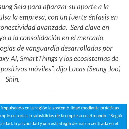
ng Sela para afianzar su aporte a la
lsa la empresa, con un fuerte énfasis en
la conectividad avanzada. Será clave en
o a la consolidación en el mercado
logías de vanguardia desarrolladas por
xy AI, SmartThings y los ecosistemas de
positivos móviles”, dijo Lucas (Seung Joo)
Shin.
r impulsando en la región la sostenibilidad mediante prácticas
mple en todas la subsidirias de la empresa en el mundo. “Seguir
uridad, la privacidad y una estrategia de marca centrada en el