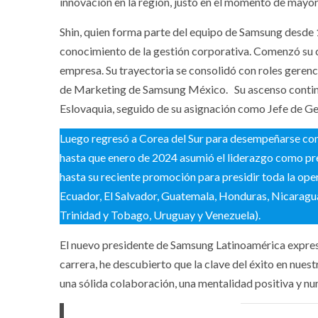
innovación en la región, justo en el momento de mayor 
Shin, quien forma parte del equipo de Samsung desde 
conocimiento de la gestión corporativa. Comenzó su 
empresa. Su trayectoria se consolidó con roles geren
de Marketing de Samsung México. Su ascenso continu
Eslovaquia, seguido de su asignación como Jefe de Ge
Luego regresó a Corea del Sur para desempeñarse com
hasta que enero de 2024 asumió el liderazgo como pr
hasta su reciente promoción para presidir toda la ope
Ecuador, El Salvador, Guatemala, Honduras, Nicaragu
Trinidad y Tobago, Uruguay y Venezuela).
El nuevo presidente de Samsung Latinoamérica expresó
carrera, he descubierto que la clave del éxito en nues
una sólida colaboración, una mentalidad positiva y nun