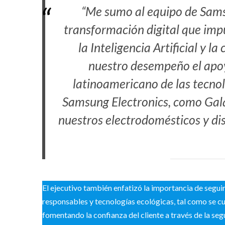
“Me sumo al equipo de Samsu
transformación digital que impu
la Inteligencia Artificial y 
nuestro desempeño el apoy
latinoamericano de las tecno
Samsung Electronics, como Gala
nuestros electrodomésticos y dis
El ejecutivo también enfatizó la importancia de segui
responsables y tecnologías ecológicas, tal como se cu
fomentando la confianza del cliente a través de la seg