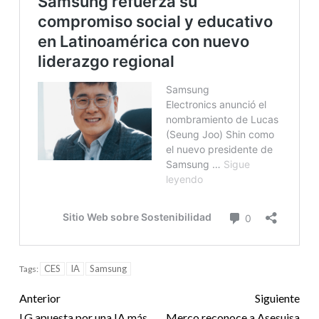
CES
IA
Samsung
Tags:
Anterior
Siguiente
LG apuesta por una IA más
Merco reconoce a Asesuisa