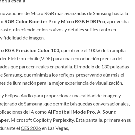
de su escala
innovaciones de Micro RGB más avanzadas de Samsung hasta la
ro RGB Color Booster Pro
y
Micro RGB HDR Pro
, aprovecha
raste, ofreciendo colores vivos y detalles sutiles tanto en
y fidelidad de imagen.
ro RGB Precision Color 100
, que ofrece el 100% de la amplia
der Elektrotechnik (VDE) para una reproducción precisa del
dos que parecen reales en pantalla. El modelo de 130 pulgadas
e Samsung, que minimiza los reflejos, preservando aún más el
nes de iluminación para la mejor experiencia de visualización.
clipsa Audio para proporcionar una calidad de imagen y
ejorado de Samsung, que permite búsquedas conversacionales,
aplicaciones de IA como
AI Football Mode Pro, AI Sound
aper
, Microsoft Copilot y Perplexity. Esta pantalla, primera en su
 durante el
CES 2026
en Las Vegas,