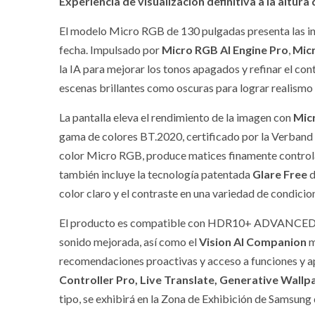
Experiencia de visualización definitiva a la altura 
El modelo Micro RGB de 130 pulgadas presenta las 
fecha. Impulsado por
Micro RGB AI Engine Pro
,
Mic
la IA para mejorar los tonos apagados y refinar el cont
escenas brillantes como oscuras para lograr realismo 
La pantalla eleva el rendimiento de la imagen con
Mic
gama de colores BT.2020, certificado por la Verband 
color Micro RGB, produce matices finamente controla
también incluye la tecnología patentada
Glare Free
d
color claro y el contraste en una variedad de condicio
El producto es compatible con HDR10+ ADVANCED y E
sonido mejorada, así como el
Vision AI Companion
m
recomendaciones proactivas y acceso a funciones y 
Controller Pro, Live Translate, Generative Wallp
tipo, se exhibirá en la Zona de Exhibición de Samsung