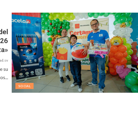
del
026
za»
ad.sv
e su
s...
SOCIAL