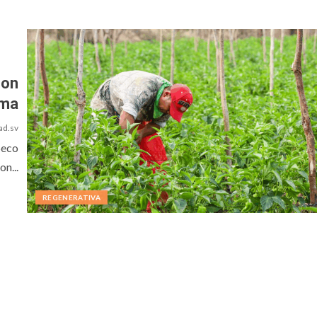
con
ima
ad.sv
Seco
n...
REGENERATIVA