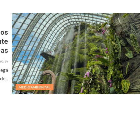
s
zos
nte
cas
ad.sv
rega
de...
MEDIOAMBIENTAL