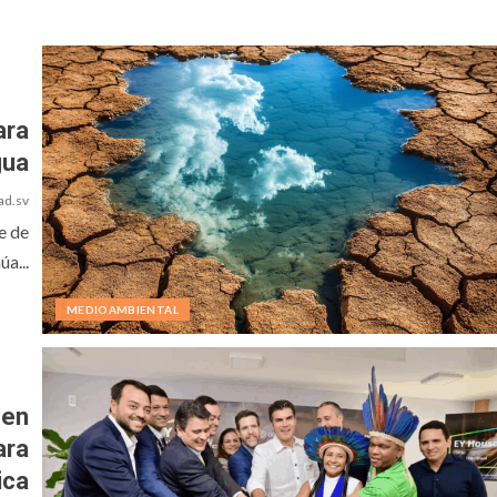
ara
gua
ad.sv
e de
úa...
MEDIOAMBIENTAL
 en
ara
ica