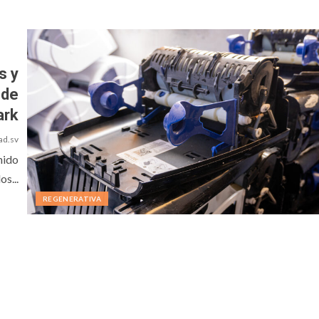
s y
 de
ark
ad.sv
nido
s...
REGENERATIVA