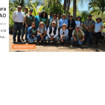
ura
FAO
ad.sv
a la
a...
REGENERATIVA