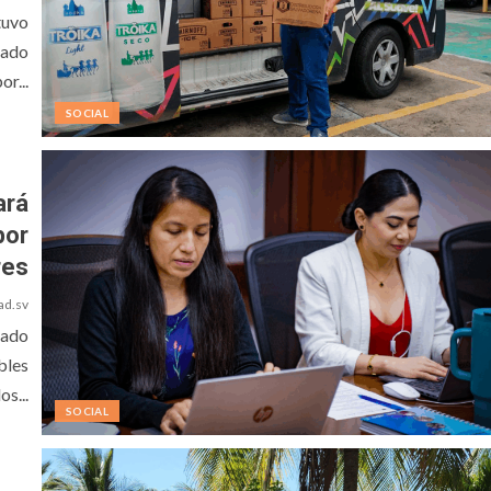
tuvo
gado
or...
SOCIAL
ará
por
res
ad.sv
mado
bles
os...
SOCIAL