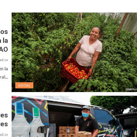
los
 la
AO
ad.sv
n la
al...
SOCIAL
res
res
ad.sv