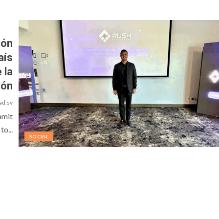
ión
aís
 la
ión
ad.sv
mmit
to...
SOCIAL