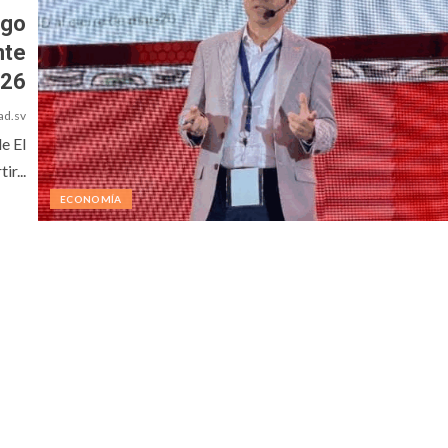
zgo
nte
026
ad.sv
e El
r...
ECONOMÍA