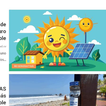
 de
uro
ble
ad.sv
 uno
os...
REGENERATIVA
MAS
más
ble