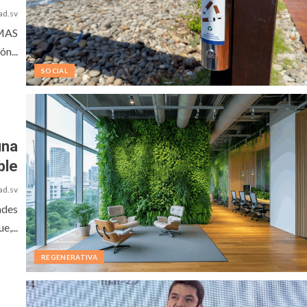
ad.sv
EMAS
n...
SOCIAL
una
ble
ad.sv
ades
e,...
REGENERATIVA