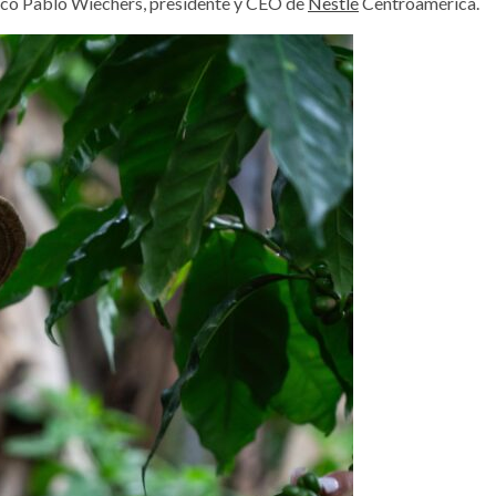
icó Pablo Wiechers, presidente y CEO de
Nestlé
Centroamérica.