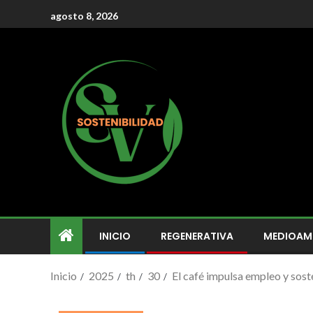
agosto 8, 2026
INICIO
REGENERATIVA
MEDIOAM
Inicio
2025
th
30
El café impulsa empleo y sos