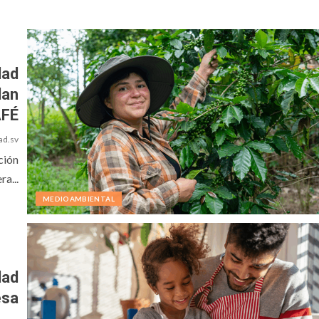
dad
lan
FÉ
ad.sv
ción
a...
MEDIOAMBIENTAL
dad
esa