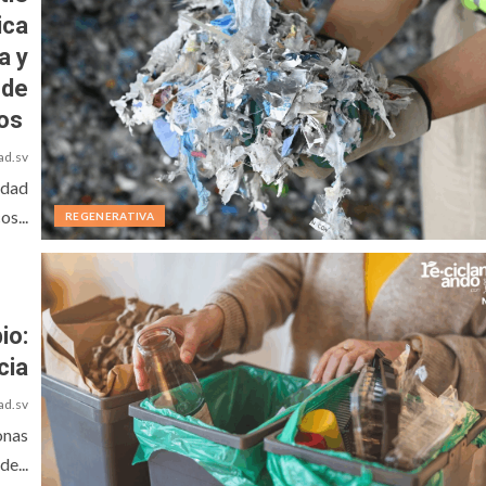
ica
a y
 de
cos
ad.sv
idad
s...
REGENERATIVA
io:
cia
ad.sv
onas
e...