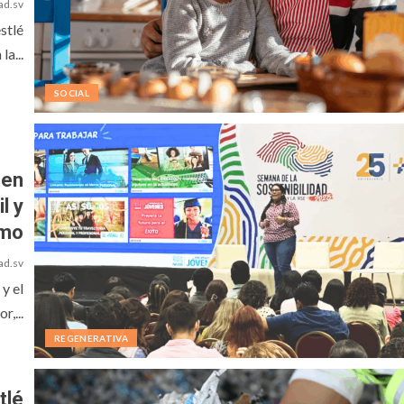
ad.sv
stlé
a...
SOCIAL
 en
l y
umo
ad.sv
y el
r,...
REGENERATIVA
tlé