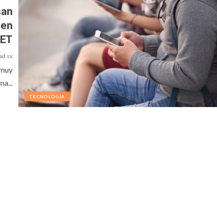
san
 en
SET
ad.sv
 muy
na...
TECNOLOGÍA