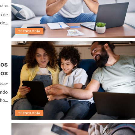
ad.sv
a de
e...
TECNOLOGÍA
los
dos
ad.sv
ando
o...
TECNOLOGÍA