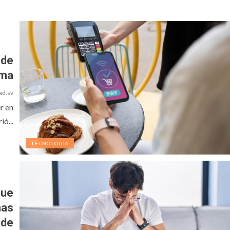
 de
ima
ad.sv
r en
ó...
TECNOLOGÍA
que
mas
ude