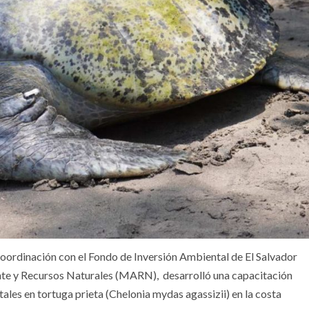
coordinación con el Fondo de Inversión Ambiental de El Salvador
nte y Recursos Naturales (MARN), desarrolló una capacitación
ales en tortuga prieta (Chelonia mydas agassizii) en la costa